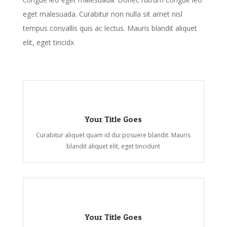
eget malesuada. Curabitur non nulla sit amet nisl
tempus convallis quis ac lectus. Mauris blandit aliquet
elit, eget tincidx
Your Title Goes
Curabitur aliquet quam id dui posuere blandit. Mauris
blandit aliquet elit, eget tincidunt
Your Title Goes